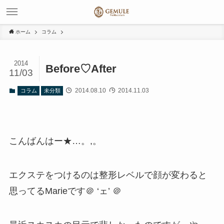
ホーム
コラム
2014
Before♡After
11/03
2014.08.10
2014.11.03
コラム
未分類
こんばんはー★…。,。
エクステをつけるのは整形レベルで顔が変わると
思ってるMarieです＠ ‘ェ’ ＠